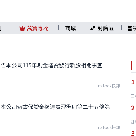
劍
萬寶專欄
商城
討論區
普
告本公司115年現金增資發行新股相關事宜
1
nstock快訊
王
：本公司背書保證金額達處理準則第二十五條第一
2
鍾
nstock快訊
3