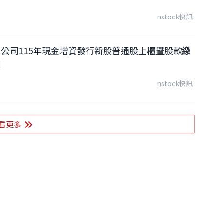
nstock快訊
公司115年現金增資發行新股普通股上櫃暨股款繳
期
nstock快訊
看更多