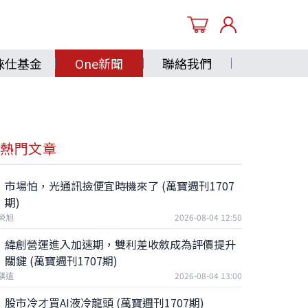
徠仕基金
One新聞
聯絡我們
熱門文章
市場怕，光通訊撿便宜時機來了 (萬寶週刊1707
期)
榮旭
2026-08-04 12:50
緯創營運進入加速期，雙利差收斂成為評價提升
關鍵 (萬寶週刊1707期)
騏遠
2026-08-04 13:00
股市冷才買AI液冷龍頭 (萬寶週刊1707期)