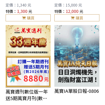
號)
能
定價：
1,340
元
定價：
15,000
元
1,300
12,000
特價：
元
特價：
元
購買
購買
萬寶IA單股日報-0806
萬寶週刊數位版一年
送5期萬寶月刊(數位
版)