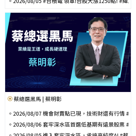
。
2026/08/05 #台積電 領軍!台股大漲1250點! 
蔡總選黑馬 | 蔡明彰
。
2026/08/07 機會財賣點已現，技術財還有行情 #蔡
。
2026/08/06 套牢深水區首選低基期有遠景股票 #
。
2026/08/05 進入套牢深水區，承接高純度AI #蔡明彰 #