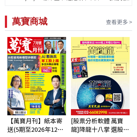
萬寶商城
查看更多 >
【萬寶月刊】紙本寄
[股票分析軟體 萬寶
送(5期至2026年12月
龍]降龍十八掌 選股功