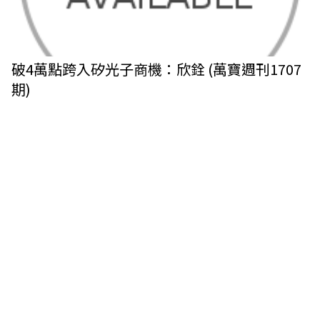
破4萬點跨入矽光子商機：欣銓 (萬寶週刊1707
期)