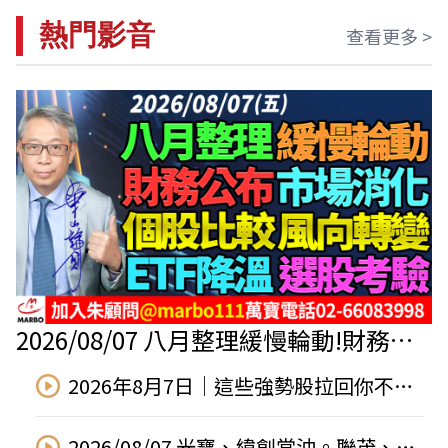
熱門影音
查看更多 >
2026/08/07 八月整理緩慢輪動!財務公
布市場消化!個股比較風向轉變!ETF降温
2026年8月7日｜這些強勢股拉回你不能
選股考驗! #朱成志社長
再錯過！ #聯亞 #奇鋐 #環宇KY #南亞 #
台燿 #南電 #旺矽
2026/08/07 光寶、緯創當沖。聯茂、同