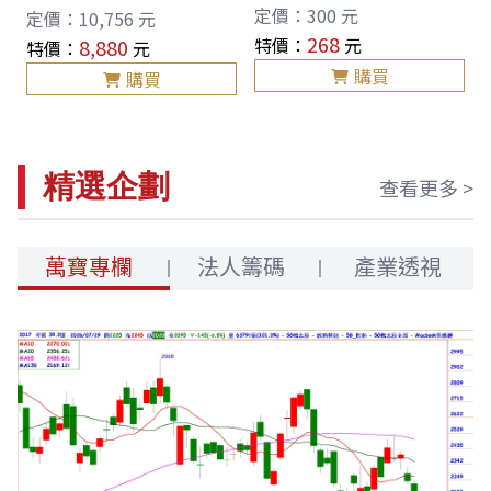
定價：
300
元
定價：
10,756
元
268
特價：
元
8,880
特價：
元
購買
購買
精選企劃
查看更多 >
萬寶專欄
法人籌碼
產業透視