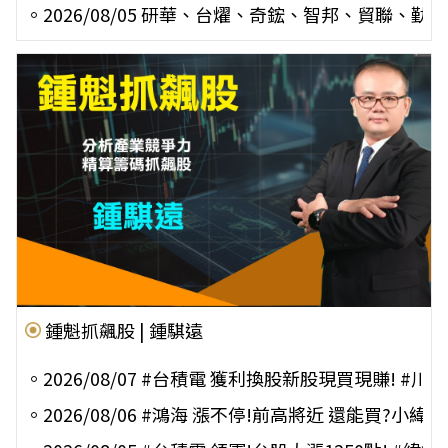
。
2026/08/05 研華、台燿、奇鋐、智邦、貿聯
鍾魁抓飆股 | 鍾騏遠
。
2026/08/07 #台積電 獲利換股新股現買現賺! #
。
2026/08/06 #鴻海 漲不停!前高將近 還能買?