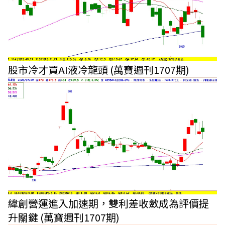
股市冷才買AI液冷龍頭 (萬寶週刊1707期)
緯創營運進入加速期，雙利差收斂成為評價提
升關鍵 (萬寶週刊1707期)