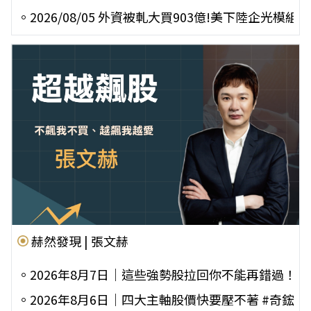
。
2026/08/05 外資被軋大買903億!美下陸企光
赫然發現 | 張文赫
。
2026年8月7日｜這些強勢股拉回你不能再錯過！ #聯亞
。
2026年8月6日｜四大主軸股價快要壓不著 #奇鋐 #南