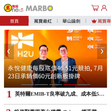
首頁
萬寶最紅
華山論劍
萬寶專
永悅健康每股底價46.51元競拍, 7月
23日承銷價60元創新板掛牌
1
英特爾EMIB-T良率破九成、成本低50%，強襲台積電CoWoS霸主地位!