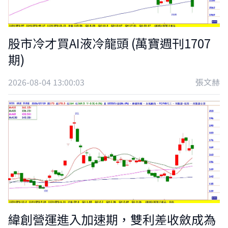
股市冷才買AI液冷龍頭 (萬寶週刊1707
期)
2026-08-04 13:00:03
張文赫
緯創營運進入加速期，雙利差收斂成為