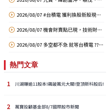
欣電、啟碁、佳必琪、騰輝、力成、聯
電、矽格、順德、信邦漲
2026/08/07 #台積電 獲利換股新股現買
現賺! #川湖 #南俊 漲停! #勤誠 為何跌
停?【鍾魁抓飆股】
2026/08/07 機會財賣點已現，技術財還
有行情 #蔡明彰 #台積電 #南亞科 #國巨
#華邦電
2026/08/07 多空都不急 就等台積電 ??
【期貨發財樹】林建發 分析師
熱門文章
1
川湖賺逾11股本!飆破萬元大關!登頂新科股后!
2
萬寶投顧基金部8/7國際股市新聞