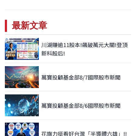
最新文章
川湖賺逾11股本!飆破萬元大關!登頂
新科股后!
萬寶投顧基金部8/7國際股市新聞
萬寶投顧基金部8/6國際股市新聞
花旗力挺看好台灣「半導體六雄」!!