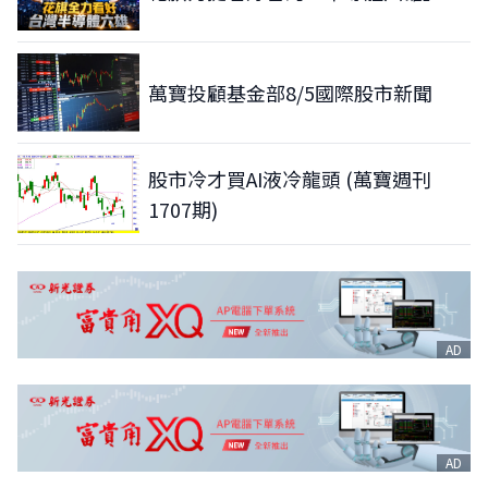
萬寶投顧基金部8/5國際股市新聞
股市冷才買AI液冷龍頭 (萬寶週刊
1707期)
AD
AD