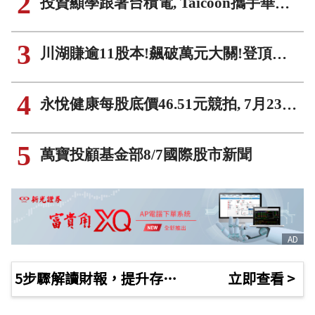
2
投資顯學跟著台積電, Taicoon攜手華逸資產為台商赴美鳳凰城打造新捷徑
3
川湖賺逾11股本!飆破萬元大關!登頂新科萬元股后!
4
永悅健康每股底價46.51元競拍, 7月23日承銷價60元創新板掛牌
5
萬寶投顧基金部8/7國際股市新聞
AD
5步驟解讀財報，提升存股報酬率200％
立即查看 >