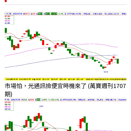
市場怕，光通訊撿便宜時機來了 (萬寶週刊1707
期)